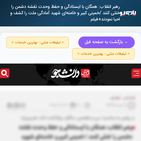
رهبر انقلاب: همگان با ایستادگی و حفظ وحدت نقشه دشمن را
خنثی کنند /خمینی کبیر و خامنه‌ای شهید آمادگی ملت را کشف و
احیا نمودند+فیلم
← بازگشت به صفحه قبل
⭐ تبلیغات متنی - بهترین خدمات ⭐
⭐ تبلیغات متنی - بهترین خدمات ⭐