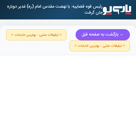
رئیس قوه قضاییه: با نهضت مقدس امام (ره) غدیر دوباره
جان گرفت
← بازگشت به صفحه قبل
⭐ تبلیغات متنی - بهترین خدمات ⭐
⭐ تبلیغات متنی - بهترین خدمات ⭐